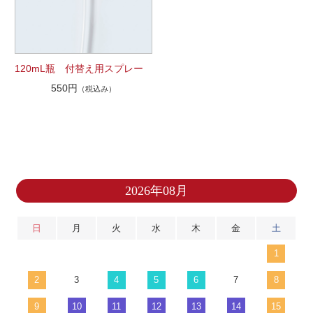
120mL瓶 付替え用スプレー
550円
（税込み）
2026年08月
日
月
火
水
木
金
土
1
2
3
4
5
6
7
8
9
10
11
12
13
14
15