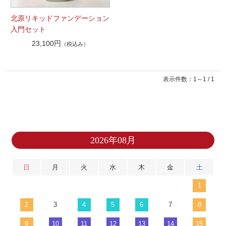
北原リキッドファンデーション
入門セット
23,100円
（税込み）
表示件数：1～1 / 1
2026年08月
日
月
火
水
木
金
土
1
2
3
4
5
6
7
8
9
10
11
12
13
14
15