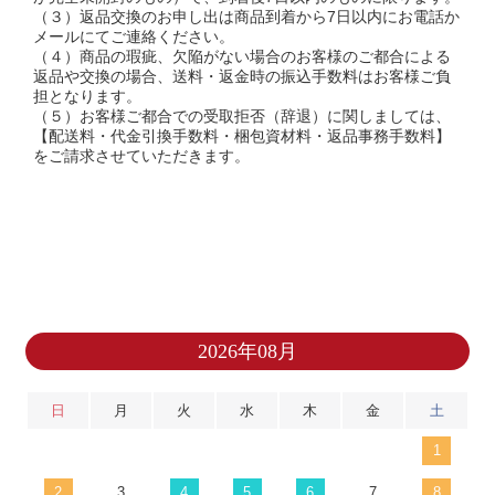
（３）返品交換のお申し出は商品到着から7日以内にお電話か
メールにてご連絡ください。
（４）商品の瑕疵、欠陥がない場合のお客様のご都合による
返品や交換の場合、送料・返金時の振込手数料はお客様ご負
担となります。
（５）お客様ご都合での受取拒否（辞退）に関しましては、
【配送料・代金引換手数料・梱包資材料・返品事務手数料】
をご請求させていただきます。
2026年08月
日
月
火
水
木
金
土
1
2
3
4
5
6
7
8