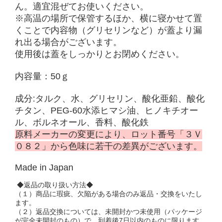
ん。適宜混ぜてお使いください。
※高温の場所で保管するほか、横に寝かせて置
くことで内容物（グリセリンなど）が蓋より漏
れ出る場合がございます。
使用後は蓋をしっかりとお閉めください。
内容量：50ｇ
成分:タルク、水、グリセリン、酸化亜鉛、酸化
チタン、PEG-60水添ヒマシ油、ヒノキチオー
ル、ボルネオール、香料、酸化鉄
原料メーカーの変更により、ロット番号「３Ｖ
０８２」から色味に若干の差異がございます。
Made in Japan
◆返品の取り扱い方法◆
（１）商品に瑕疵、欠陥がある場合のみ返品・交換をいたし
ます。
（２）返品交換については、未開封かつ未使用（パッケージ
が完全未開封のもの）で、到着後7日以内のものに限ります。